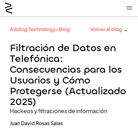
Adding Technology
>
Blog
Volver al blog
→
La empresa
Conoce nuestra empresa
Filtración de Datos en
Trabaja con nosotros
Telefónica:
El 20 aniversario de Adding
Consecuencias para los
¿Qué hacemos?
Usuarios y Cómo
Soluciones digitales
Servicios y proyectos
Protegerse (Actualizado
Nuestra experiencia
2025)
Blog
Hackeos y filtraciones de información
Solicita una consulta
Juan David Rosas Salas